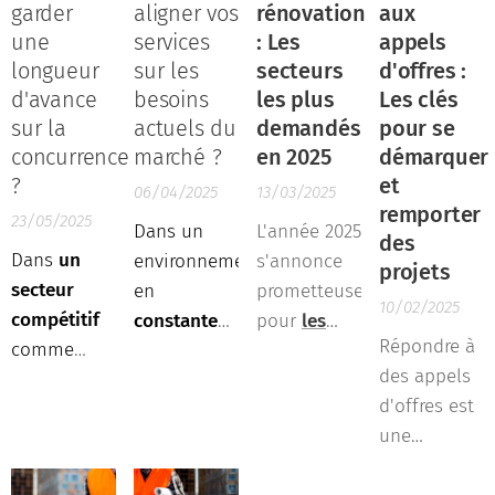
professionnel
qui
adaptés à
face à la
garder
aligner vos
rénovation
aux
n'est plus
valorisent
vos
concurrence.
une
services
: Les
appels
une option,
votre
compétences,
Mais
longueur
sur les
secteurs
d'offres :
mais une
expertise
vous pouvez
comment
d'avance
besoins
les plus
Les clés
nécessité.
est
non
s'assurer
sur la
actuels du
demandés
pour se
essentiel
seulement
que vos
concurrence
marché ?
en 2025
démarquer
pour
garantir un
?
et
devis soient
06/04/2025
13/03/2025
rentabiliser
remporter
travail de
à la fois
23/05/2025
Dans un
L'année 2025
des
votre
qualité,
compétitifs
Dans
un
environnement
s'annonce
projets
activité et
mais aussi
et
secteur
en
prometteuse
développer
renforcer
convaincants
10/02/2025
compétitif
constante
pour
les
votre
votre
?
Répondre à
comme
évolution
,
professionnels
réputation.
réputation
des appels
celui du
répondre
du bâtiment
et élargir
d'offres est
bâtiment et
aux attentes
et de
votre savoir-
une
de l'habitat,
du marché
l'habitat
,
faire.
excellente
il est
est un
avec une