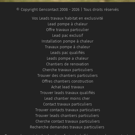
tête.
© Copyright Gencontact 2008 - 2026 | Tous droits réservés
Heureusement,
Vos Leads travaux habitat en exclusivité
grâce aux
Lead pompe à chaleur
solutions
Offre travaux particulier
digitales, il
Lead pac exclusif
Installation pompe à chaleur
est
Travaux pompe à chaleur
aujourd'hui
Leads pac qualifiés
Leads pompe a chaleur
plus simple
Chantiers de renovation
et plus
Cherche travaux particuliers
Trouver des chantiers particuliers
rapide de
Offres chantiers construction
trouver des
Achat lead travaux
chantiers...
Trouver leads travaux qualifiés
Lead chantier moins cher
Contact travaux particuliers
Trouver contacts travaux particuliers
Trouver leads chantiers particuliers
Cherche contact travaux particuliers
Recherche demandes travaux particuliers