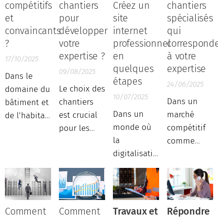
compétitifs
chantiers
Créez un
chantiers
et
pour
site
spécialisés
convaincants
développer
internet
qui
?
votre
professionnel
correspond
expertise ?
en
à votre
17/10/2025
quelques
expertise
09/08/2025
Dans le
étapes
24/06/2025
Le choix des
domaine du
10/07/2025
Dans un
chantiers
bâtiment et
Dans un
marché
est crucial
de l'habitat,
monde où
compétitif
pour les
un devis
la
comme
professionnels
bien rédigé
digitalisation
celui du
du bâtiment
peut être
est devenue
bâtiment et
et de
l'élément
indispensable,
de l'habitat,
l'habitat. En
décisif pour
avoir un
trouver des
sélectionnant
remporter
site internet
chantiers
des projets
un chantier
Comment
Comment
Travaux et
Répondre