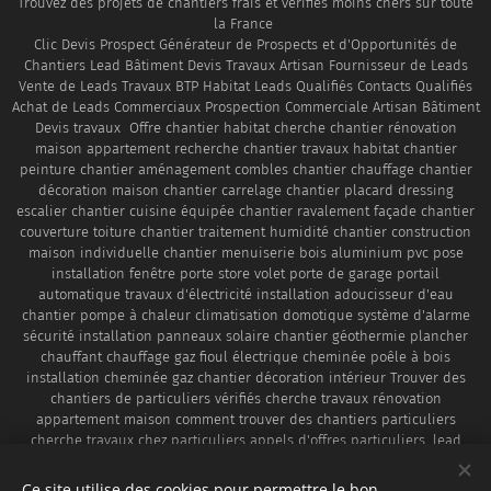
Trouvez des projets de chantiers frais et vérifiés moins chers sur toute
la France
Clic Devis Prospect Générateur de Prospects et d'Opportunités de
Chantiers Lead Bâtiment Devis Travaux Artisan Fournisseur de Leads
Vente de Leads Travaux BTP Habitat Leads Qualifiés Contacts Qualifiés
Achat de Leads Commerciaux Prospection Commerciale Artisan Bâtiment
Devis travaux Offre chantier habitat cherche chantier rénovation
maison appartement recherche chantier travaux habitat chantier
peinture chantier aménagement combles chantier chauffage chantier
décoration maison chantier carrelage chantier placard dressing
escalier chantier cuisine équipée chantier ravalement façade chantier
couverture toiture chantier traitement humidité chantier construction
maison individuelle chantier menuiserie bois aluminium pvc pose
installation fenêtre porte store volet porte de garage portail
automatique travaux d'électricité installation adoucisseur d'eau
chantier pompe à chaleur climatisation domotique système d'alarme
sécurité installation panneaux solaire chantier géothermie plancher
chauffant chauffage gaz fioul électrique cheminée poêle à bois
installation cheminée gaz chantier décoration intérieur Trouver des
chantiers de particuliers vérifiés cherche travaux rénovation
appartement maison comment trouver des chantiers particuliers
cherche travaux chez particuliers appels d'offres particuliers, lead
travaux pas cher, leads chantier moins chers contact devis travaux
particuliers cherche travaux habitat particuliers prospect travaux
Ce site utilise des cookies pour permettre le bon