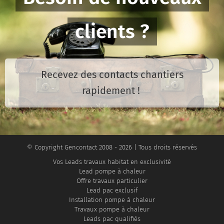
compétences
clients et
nouveaux
peut être la
garantir la
chantiers
clients ?
clé pour
croissance
pour
décrocher
de votre
soutenir
plus de
activité
. Les
leur carnet
chantiers
et
avis clients
de
Recevez des contacts chantiers
ainsi
jouent un
commande.
rapidement !
booster
rôle central
votre
dans ce
activité. En
processus.
tant que
Que vous
© Copyright Gencontact 2008 - 2026 | Tous droits réservés
professionnel,
soyez un
Vos Leads travaux habitat en exclusivité
il est
artisan, une
Lead pompe à chaleur
essentiel de
entreprise
Offre travaux particulier
s'adapter
de
Lead pac exclusif
Installation pompe à chaleur
aux
rénovation
Travaux pompe à chaleur
demandes
ou un
Leads pac qualifiés