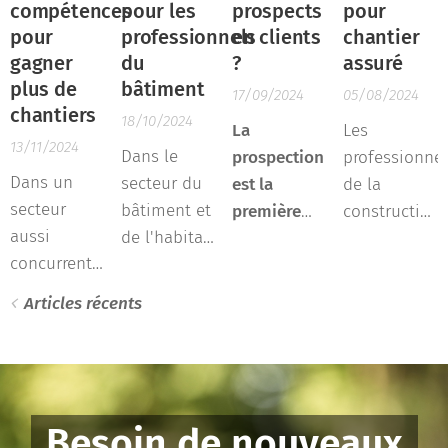
compétences
pour les
prospects
pour
pour
professionnels
en clients
chantier
gagner
du
?
assuré
plus de
bâtiment
17/09/2024
05/08/2024
chantiers
18/10/2024
La
Les
13/11/2024
Dans le
prospection
professionnel
Dans un
secteur du
est la
de la
secteur
bâtiment et
première
construction,
aussi
de l'habitat,
phase de la
rénovation,
concurrentiel
la
démarche
aménagemen
que celui
réputation
commerciale.
et
Articles récents
du bâtiment
est
équipement
et de
primordiale
de l'habitat
l'habitat, la
pour attirer
ont souvent
diversification
de
besoin de
de vos
nouveaux
trouver de
Besoin de nouveaux