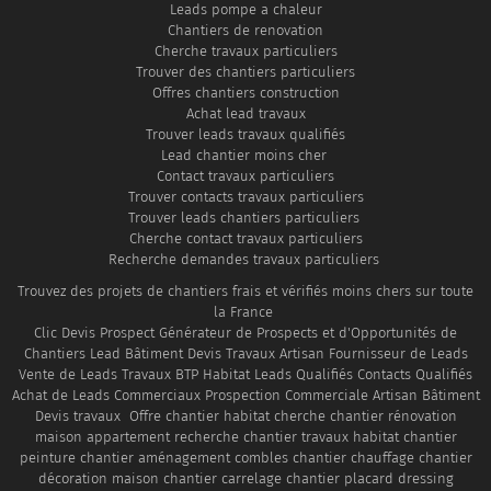
Leads pompe a chaleur
évolutives
spécialiste
Chantiers de renovation
du marché
de la
Cherche travaux particuliers
Trouver des chantiers particuliers
et de rester
construction,
Offres chantiers construction
compétitif
les retours
Achat lead travaux
face à la
d'expérience
Trouver leads travaux qualifiés
Lead chantier moins cher
concurrence.
de vos
Contact travaux particuliers
clients...
Trouver contacts travaux particuliers
Trouver leads chantiers particuliers
Cherche contact travaux particuliers
Recherche demandes travaux particuliers
Trouvez des projets de chantiers frais et vérifiés moins chers sur toute
la France
Clic Devis Prospect Générateur de Prospects et d'Opportunités de
Chantiers Lead Bâtiment Devis Travaux Artisan Fournisseur de Leads
Vente de Leads Travaux BTP Habitat Leads Qualifiés Contacts Qualifiés
Achat de Leads Commerciaux Prospection Commerciale Artisan Bâtiment
Devis travaux Offre chantier habitat cherche chantier rénovation
maison appartement recherche chantier travaux habitat chantier
peinture chantier aménagement combles chantier chauffage chantier
décoration maison chantier carrelage chantier placard dressing