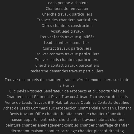
Leads pompe a chaleur
sollicitations
Prospect
, nous
du bâtiment.
Chantiers de renovation
floues, irréalistes
observons
Pourtant, cette
Cherche travaux particuliers
ou sans suite.
Trouver des chantiers particuliers
depuis plusieurs
approche montre
Offres chantiers construction
Chez
Clic Devis
années les
aujourd'hui ses
Achat lead travaux
Prospect
, nous
comportements
limites.
Trouver leads travaux qualifiés
Lead chantier moins cher
analysons
des artisans et
Contact travaux particuliers
quotidiennement
des particuliers
Trouver contacts travaux particuliers
Trouver leads chantiers particuliers
les projets de
à la...
Cherche contact travaux particuliers
travaux déposés
Recherche demandes travaux particuliers
par des...
Trouvez des projets de chantiers frais et vérifiés moins chers sur toute
la France
Clic Devis Prospect Générateur de Prospects et d'Opportunités de
Chantiers Lead Bâtiment Devis Travaux Artisan Fournisseur de Leads
Vente de Leads Travaux BTP Habitat Leads Qualifiés Contacts Qualifiés
Achat de Leads Commerciaux Prospection Commerciale Artisan Bâtiment
Devis travaux Offre chantier habitat cherche chantier rénovation
maison appartement recherche chantier travaux habitat chantier
peinture chantier aménagement combles chantier chauffage chantier
décoration maison chantier carrelage chantier placard dressing