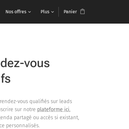
Nos offres
Plus
Panier
ndez-vous
ifs
rendez-vous qualifiés sur leads
scrire sur notre
plateforme ici
,
enda partagé ou accès si existant,
nce personnalisés.