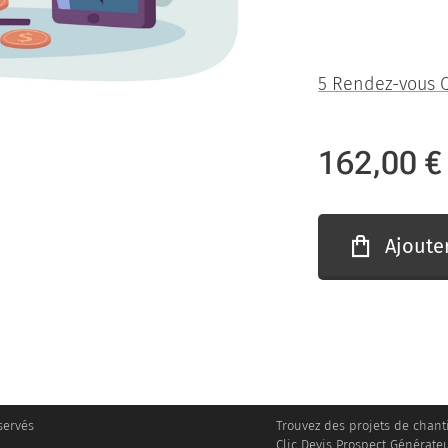
5 Rendez-vous Q
162,00
€
Ajoute
servés
Trouvez des projets de chanti
Clic Devis Prospect Générate