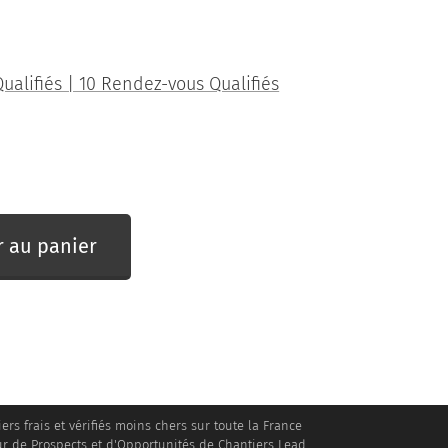
ualifiés | 10 Rendez-vous Qualifiés
r au panier
ers frais et vérifiés moins chers sur toute la France
ur de Prospects et d'Opportunités de Chantiers Lead