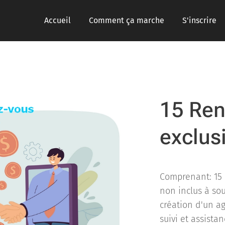
Accueil
Comment ça marche
S'inscrire
15 Re
exclus
Comprenant: 15 
non inclus à sou
création d'un ag
suivi et assista